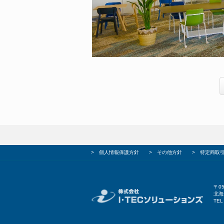
>
個人情報保護方針
>
その他方針
>
特定商取
〒05
北海
TEL